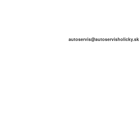
autoservis@autoservisholicky.sk