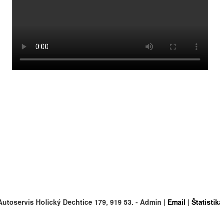
Autoservis Holický Dechtice 179, 919 53.
- Admin
|
Email
|
Štatistik